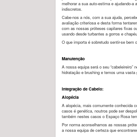
melhorar a sua auto-estima e ajudando-a a
indiscretos.
Cabe-nos a nós, com a sua ajuda, percebe
avaliação criteriosa e desta forma tentar
com as nossas próteses capilares fixas ou
usando desde turbantes a gorros e chapéu
O que importa é sobretudo sentir-se bem
Manutenção
A nossa equipa será o seu “cabeleireiro”
hidratação e brushing e temos uma vasta 
Integração de Cabelo:
Alopécia
A alopécia, mais comumente conhecida co
casos é genética, noutros pode ser despol
também nestes casos o Espaço Rosa tem 
Por norma aconselhamos as nossas prótes
a nossa equipa de certeza que encontrar